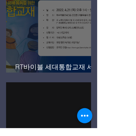
(Facilitator course)교육생 모
집
RT바이블 세대통합교재 세
미나 (4월 21일)