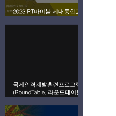
2023 RT바이블 세대통합교
재 세미나(11월 10일)
국제인격계발훈련프로그램
(RoundTable, 라운드테이블)
제26기 인도자과정