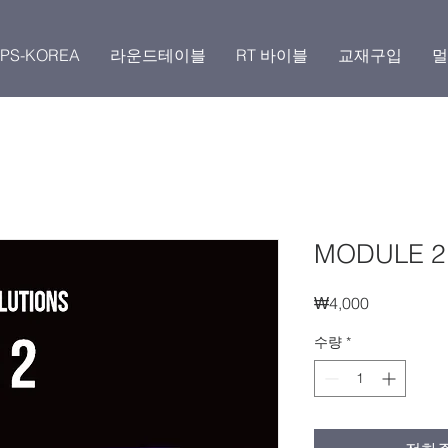
PS-KOREA
라운드테이블
RT 바이블
교재구입
멀
MODULE 2
가
₩4,000
격
수량
*